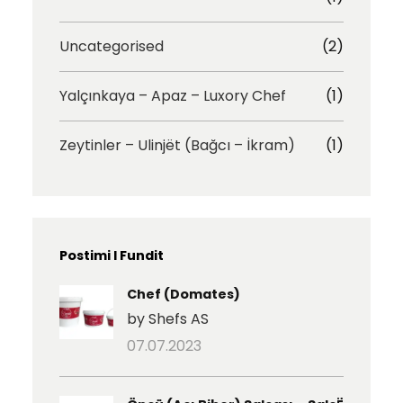
Uncategorised
(2)
Yalçınkaya – Apaz – Luxory Chef
(1)
Zeytinler – Ulinjët (Bağcı – İkram)
(1)
Postimi I Fundit
Chef (Domates)
by Shefs AS
07.07.2023