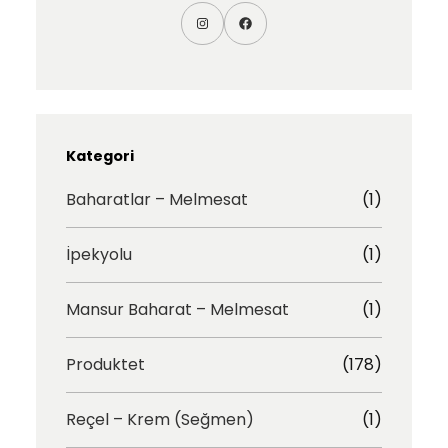
I
F
n
a
s
c
t
e
a
b
g
o
r
o
Kategori
a
k
m
Baharatlar – Melmesat
(1)
İpekyolu
(1)
Mansur Baharat – Melmesat
(1)
Produktet
(178)
Reçel – Krem (Seğmen)
(1)