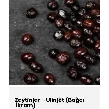
Zeytinler – Ulinjët (Bağcı –
İkram)