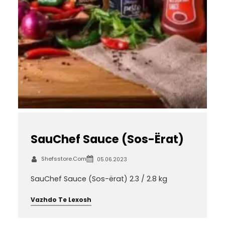
SauChef Sauce (Sos-Ërat)
Shefsstore.com
05.06.2023
SauChef Sauce (Sos-ërat) 2.3 / 2.8 kg
Vazhdo Te Lexosh