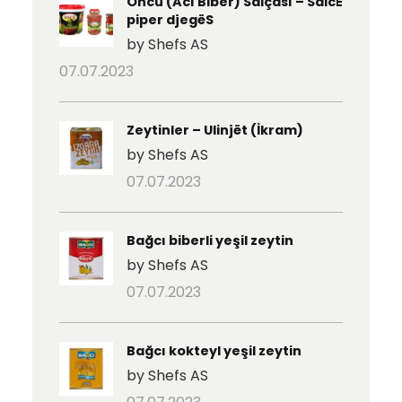
Öncü (Acı Biber) Salçası – SalcË
piper djegëS
by Shefs AS
07.07.2023
Zeytinler – Ulinjët (İkram)
by Shefs AS
07.07.2023
Bağcı biberli yeşil zeytin
by Shefs AS
07.07.2023
Bağcı kokteyl yeşil zeytin
by Shefs AS