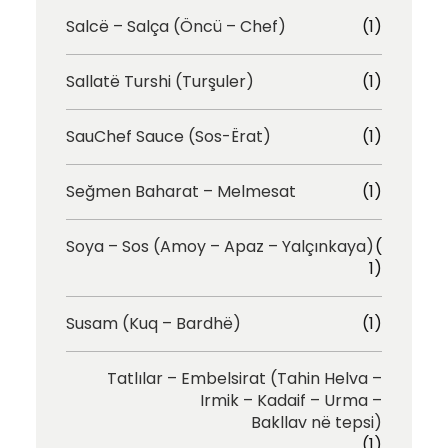
Salcë – Salça (Öncü – Chef)
(1)
Sallatë Turshi (Turşuler)
(1)
SauChef Sauce (Sos-Ërat)
(1)
Seğmen Baharat – Melmesat
(1)
Soya – Sos (Amoy – Apaz – Yalçınkaya)
(
1)
Susam (Kuq – Bardhë)
(1)
Tatlılar – Embelsirat (Tahin Helva –
Irmik – Kadaif – Urma –
Bakllav në tepsi)
(1)