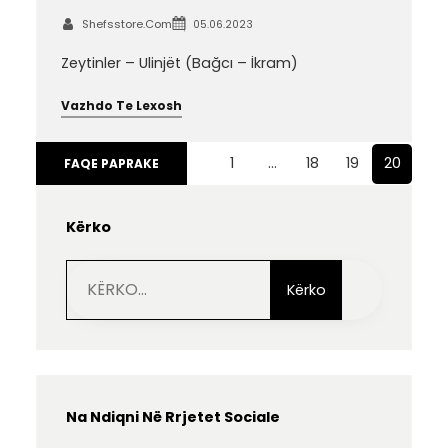
Shefsstore.com
05.06.2023
Zeytinler – Ulinjët (Bağcı – İkram)
Vazhdo Te Lexosh
1
…
18
19
20
FAQE PAPRAKE
Kërko
S
e
Kërko
a
r
c
h
Na Ndiqni Në Rrjetet Sociale