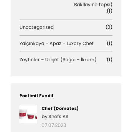
Bakllav në tepsi)
(1)
Uncategorised
(2)
Yalçınkaya – Apaz – Luxory Chef
(1)
Zeytinler – Ulinjët (Bağcı – İkram)
(1)
Postimi I Fundit
Chef (Domates)
by Shefs AS
07.07.2023