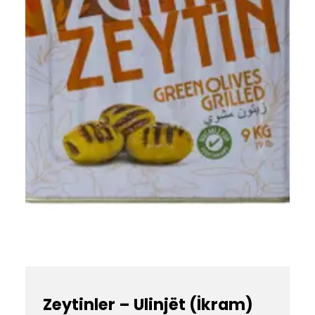
Zeytinler – Ulinjët (İkram)