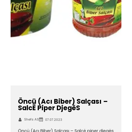
Öncü (Acı Biber) Salçası –
SalcË Piper DjegëS
Shefs AS
07.07.2023
Öncü (Acı Biber) Salçası – Salcë piper djegës