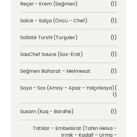
Reçel – Krem (Seğmen)
(1)
Salcë – Salça (Öncü – Chef)
(1)
Sallatë Turshi (Turşuler)
(1)
SauChef Sauce (Sos-Ërat)
(1)
Seğmen Baharat – Melmesat
(1)
Soya – Sos (Amoy – Apaz – Yalçınkaya)
(
1)
Susam (Kuq – Bardhë)
(1)
Tatlılar – Embelsirat (Tahin Helva –
Irmik – Kadaif – Urma –