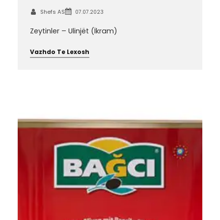
Shefs AS
07.07.2023
Zeytinler – Ulinjët (İkram)
Vazhdo Te Lexosh