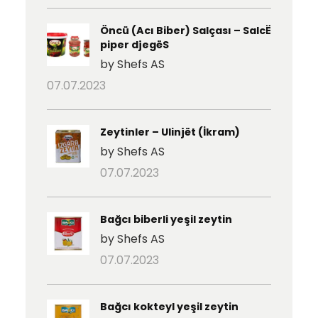
Öncü (Acı Biber) Salçası – SalcË
piper djegëS
by Shefs AS
07.07.2023
Zeytinler – Ulinjët (İkram)
by Shefs AS
07.07.2023
Bağcı biberli yeşil zeytin
by Shefs AS
07.07.2023
Bağcı kokteyl yeşil zeytin