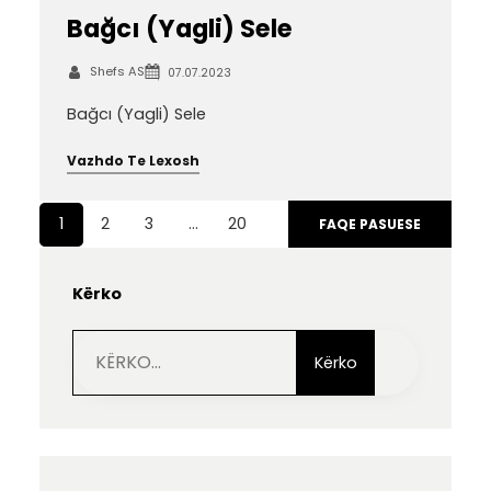
Bağcı (Yagli) Sele
Shefs AS
07.07.2023
Bağcı (Yagli) Sele
Vazhdo Te Lexosh
1
2
3
…
20
FAQE PASUESE
Kërko
S
e
Kërko
a
r
c
h