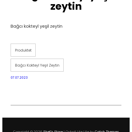
zeytin
Bağcı kokteyl yeşil zeytin
Produktet
Bağcı Kokteyl Yeşil Zeytin
07.07.2023
Copyright © 2026
Shef's Store
|
Outwit Lite Lite by
Catch Themes