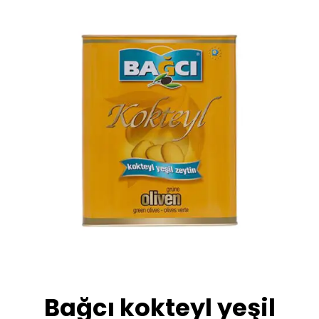
Skip
to
content
Bağcı kokteyl yeşil