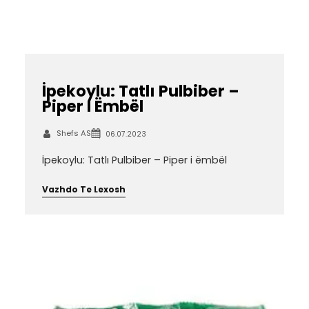
İpekoylu: Tatlı Pulbiber –
Piper I Ëmbël
Shefs AS
06.07.2023
İpekoylu: Tatlı Pulbiber – Piper i ëmbël
Vazhdo Te Lexosh