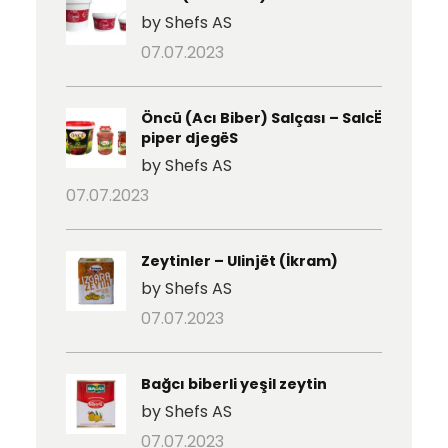
by Shefs AS
07.07.2023
Öncü (Acı Biber) Salçası – SalcË
piper djegëS
by Shefs AS
07.07.2023
Zeytinler – Ulinjët (İkram)
by Shefs AS
07.07.2023
Bağcı biberli yeşil zeytin
by Shefs AS
07.07.2023