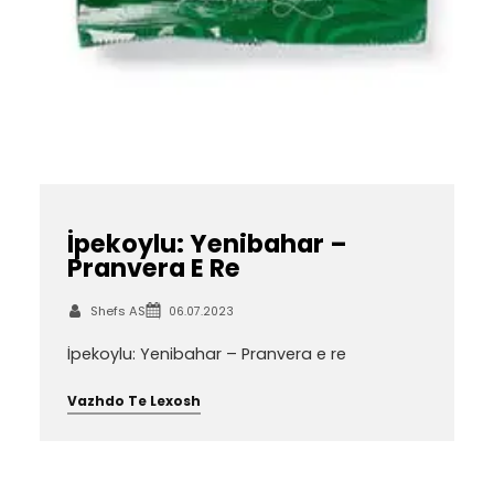
İpekoylu: Yenibahar –
Pranvera E Re
Shefs AS
06.07.2023
İpekoylu: Yenibahar – Pranvera e re
Vazhdo Te Lexosh