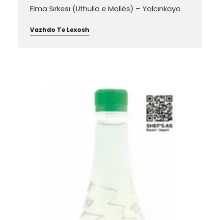
Elma Sırkesı (Uthulla e Mollës) – Yalcınkaya
Vazhdo Te Lexosh