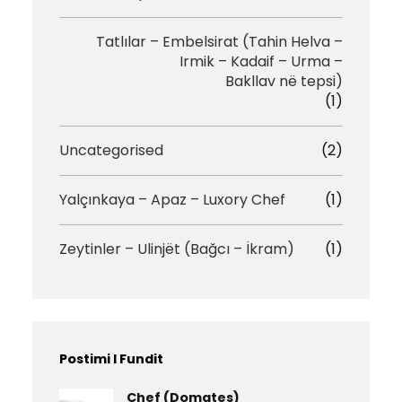
Tatlılar – Embelsirat (Tahin Helva –
Irmik – Kadaif – Urma –
Bakllav në tepsi)
(1)
Uncategorised
(2)
Yalçınkaya – Apaz – Luxory Chef
(1)
Zeytinler – Ulinjët (Bağcı – İkram)
(1)
Postimi I Fundit
Chef (Domates)