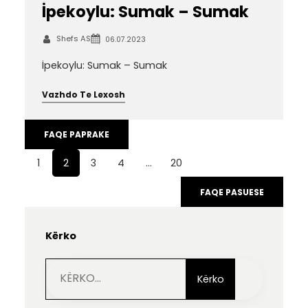
İpekoylu: Sumak – Sumak
Shefs AS
06.07.2023
İpekoylu: Sumak – Sumak
Vazhdo Te Lexosh
FAQE PAPRAKE
1
2
3
4
…
20
FAQE PASUESE
Kërko
S
e
Kërko
a
r