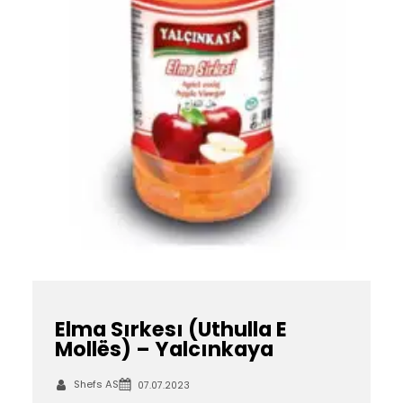
Elma Sırkesı (Uthulla E
Mollës) – Yalcınkaya
Shefs AS
07.07.2023