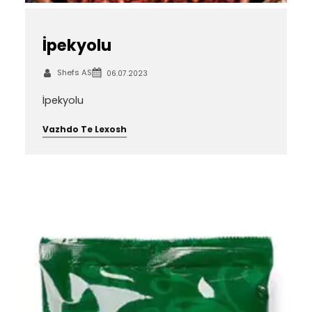
İpekyolu
Shefs AS
06.07.2023
İpekyolu
Vazhdo Te Lexosh