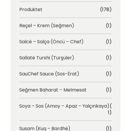
Produktet
(178)
Reçel – Krem (Seğmen)
(1)
Salcë – Salça (Öncü – Chef)
(1)
Sallatë Turshi (Turşuler)
(1)
SauChef Sauce (Sos-Ërat)
(1)
Seğmen Baharat – Melmesat
(1)
Soya – Sos (Amoy – Apaz – Yalçınkaya)
(
1)
Susam (Kuq – Bardhë)
(1)