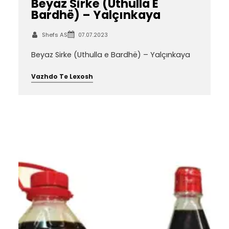
Beyaz Sirke (Uthulla E
Bardhë) – Yalçınkaya
Shefs AS
07.07.2023
Beyaz Sirke (Uthulla e Bardhë) – Yalçınkaya
Vazhdo Te Lexosh