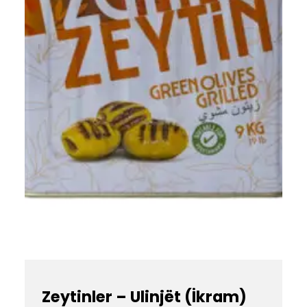
Zeytinler – Ulinjët (İkram)