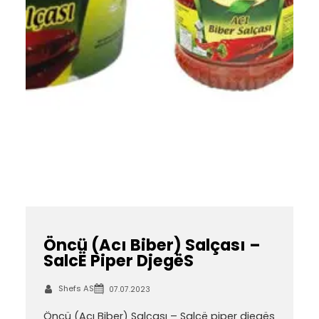
Öncü (Acı Biber) Salçası –
SalcË Piper DjegëS
Shefs AS
07.07.2023
Öncü (Acı Biber) Salçası – Salcë piper djegës