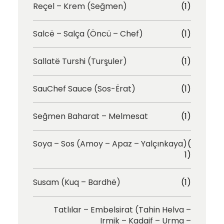
Reçel – Krem (Seğmen)
(1)
Salcë – Salça (Öncü – Chef)
(1)
Sallatë Turshi (Turşuler)
(1)
SauChef Sauce (Sos-Ërat)
(1)
Seğmen Baharat – Melmesat
(1)
Soya – Sos (Amoy – Apaz – Yalçınkaya)
(
1)
Susam (Kuq – Bardhë)
(1)
Tatlılar – Embelsirat (Tahin Helva –
Irmik – Kadaif – Urma –