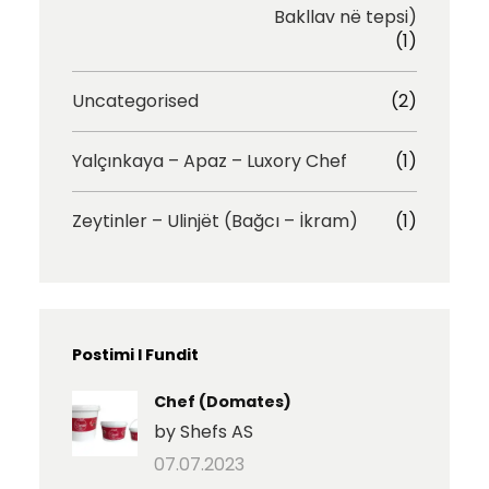
Bakllav në tepsi)
(1)
Uncategorised
(2)
Yalçınkaya – Apaz – Luxory Chef
(1)
Zeytinler – Ulinjët (Bağcı – İkram)
(1)
Postimi I Fundit
Chef (Domates)
by Shefs AS
07.07.2023