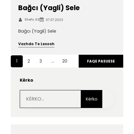
Bağcı (Yagli) Sele
Shefs AS
07.07.2023
Bağcı (Yagli) Sele
Vazhdo Te Lexosh
1
2
3
…
20
FAQE PASUESE
Kërko
S
e
Kërko
a
r
c
h