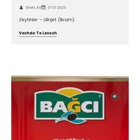
Shefs AS
07.07.2023
Zeytinler – Ulinjët (İkram)
Vazhdo Te Lexosh