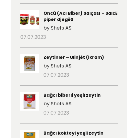
Öncü (Acı Biber) Salçası – SalcË
piper djegëS
by Shefs AS
07.07.2023
Zeytinler – Ulinjët (İkram)
by Shefs AS
07.07.2023
Bağcı biberli yeşil zeytin
by Shefs AS
07.07.2023
Bağcı kokteyl yeşil zeytin