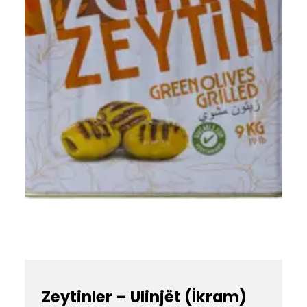
Zeytinler – Ulinjët (İkram)