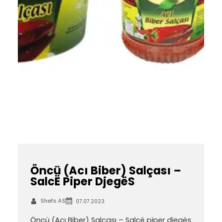
Öncü (Acı Biber) Salçası –
SalcË Piper DjegëS
Shefs AS
07.07.2023
Öncü (Acı Biber) Salçası – Salcë piper djegës