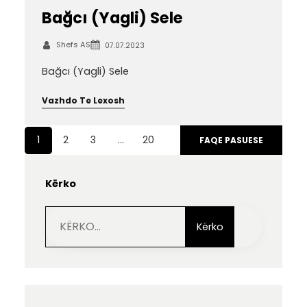
Bağcı (Yagli) Sele
Shefs AS
07.07.2023
Bağcı (Yagli) Sele
Vazhdo Te Lexosh
1
2
3
…
20
FAQE PASUESE
Kërko
S
e
Kërko
a
r
c
h