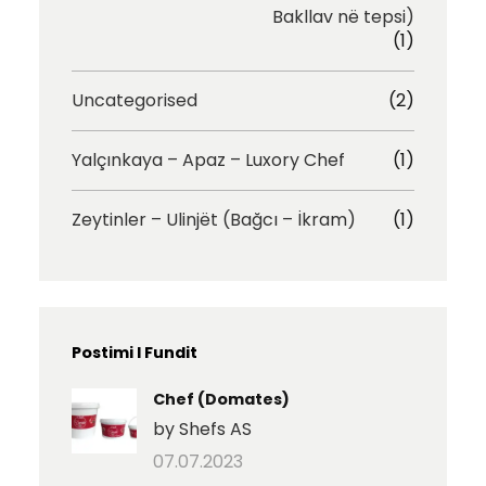
Bakllav në tepsi)
(1)
Uncategorised
(2)
Yalçınkaya – Apaz – Luxory Chef
(1)
Zeytinler – Ulinjët (Bağcı – İkram)
(1)
Postimi I Fundit
Chef (Domates)
by Shefs AS
07.07.2023