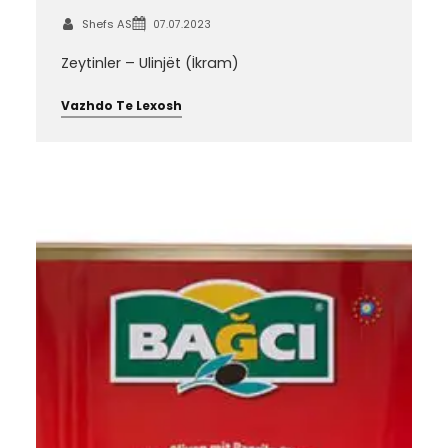
Shefs AS
07.07.2023
Zeytinler – Ulinjët (İkram)
Vazhdo Te Lexosh