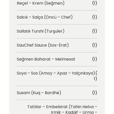
Reçel – Krem (Seğmen)
(1)
Salcë – Salça (Öncü – Chef)
(1)
Sallatë Turshi (Turşuler)
(1)
SauChef Sauce (Sos-Ërat)
(1)
Seğmen Baharat – Melmesat
(1)
Soya – Sos (Amoy – Apaz – Yalçınkaya)
(
1)
Susam (Kuq – Bardhë)
(1)
Tatlılar – Embelsirat (Tahin Helva –
Irmik – Kadaif – Urma –