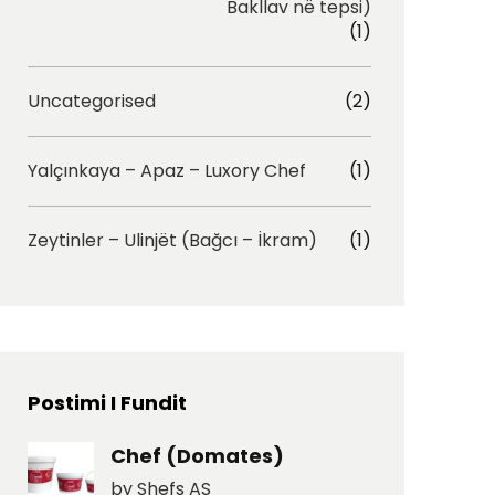
Bakllav në tepsi)
(1)
Uncategorised
(2)
Yalçınkaya – Apaz – Luxory Chef
(1)
Zeytinler – Ulinjët (Bağcı – İkram)
(1)
Postimi I Fundit
Chef (Domates)
by Shefs AS