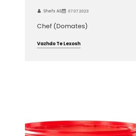
Shefs AS
07.07.2023
Chef (Domates)
Vazhdo Te Lexosh