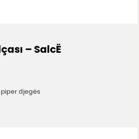
lçası – SalcË
 piper djegës