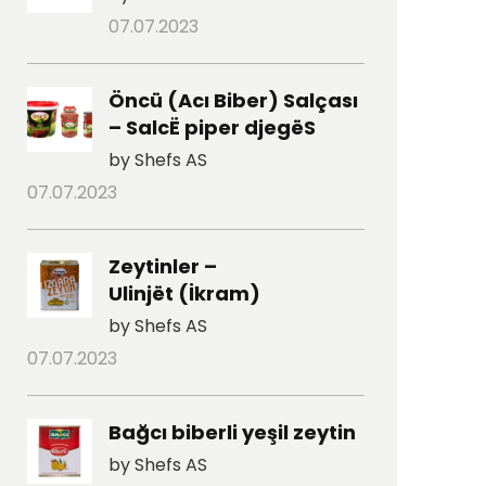
07.07.2023
Öncü (Acı Biber) Salçası
– SalcË piper djegëS
by Shefs AS
07.07.2023
Zeytinler –
Ulinjët (İkram)
by Shefs AS
07.07.2023
Bağcı biberli yeşil zeytin
by Shefs AS