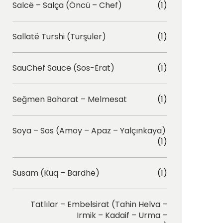
Salcë – Salça (Öncü – Chef)
(1)
Sallatë Turshi (Turşuler)
(1)
SauChef Sauce (Sos-Ërat)
(1)
Seğmen Baharat – Melmesat
(1)
Soya – Sos (Amoy – Apaz – Yalçınkaya)
(1)
Susam (Kuq – Bardhë)
(1)
Tatlılar – Embelsirat (Tahin Helva –
Irmik – Kadaif – Urma –