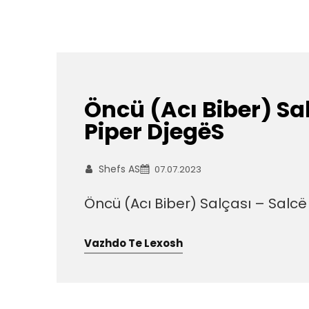
Öncü (Acı Biber) Sa
Piper DjegëS
Shefs AS
07.07.2023
Öncü (Acı Biber) Salçası – Salcë
Vazhdo Te Lexosh