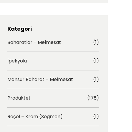
t
e
a
b
g
o
r
o
Kategori
a
k
Baharatlar – Melmesat
(1)
m
İpekyolu
(1)
Mansur Baharat – Melmesat
(1)
Produktet
(178)
Reçel – Krem (Seğmen)
(1)