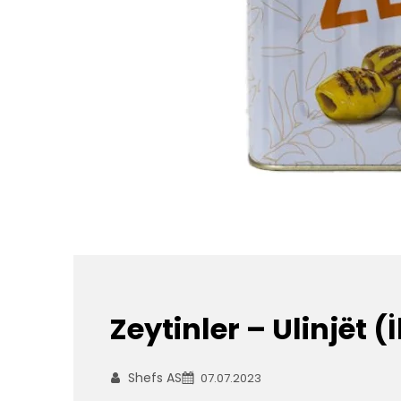
Zeytinler – Ulinjët 
Shefs AS
07.07.2023