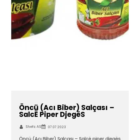
Öncü (Acı Biber) Salçası –
SalcË Piper DjegëS
Shefs AS
07.07.2023
Öncü (Acı Biber) Salçası – Salcë piper djegës