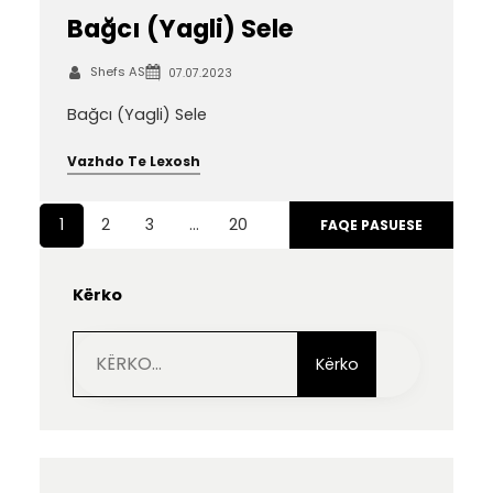
Bağcı (Yagli) Sele
Shefs AS
07.07.2023
Bağcı (Yagli) Sele
Vazhdo Te Lexosh
1
2
3
…
20
FAQE PASUESE
Kërko
S
e
Kërko
a
r
c
h