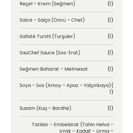
Reçel – Krem (Seğmen)
(1)
Salcë – Salça (Öncü – Chef)
(1)
Sallatë Turshi (Turşuler)
(1)
SauChef Sauce (Sos-Ërat)
(1)
Seğmen Baharat – Melmesat
(1)
Soya – Sos (Amoy – Apaz – Yalçınkaya)
(
1)
Susam (Kuq – Bardhë)
(1)
Tatlılar – Embelsirat (Tahin Helva –
Irmik – Kadaif – Urma –