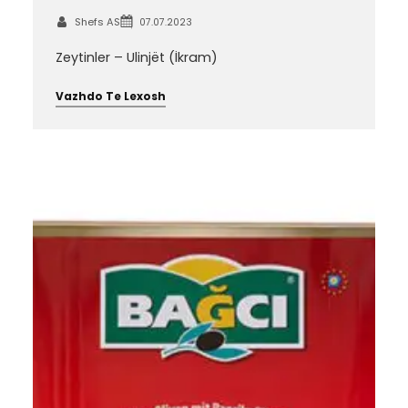
Shefs AS
07.07.2023
Zeytinler – Ulinjët (İkram)
Vazhdo Te Lexosh