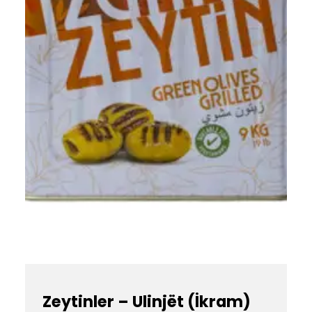
Zeytinler – Ulinjët (İkram)