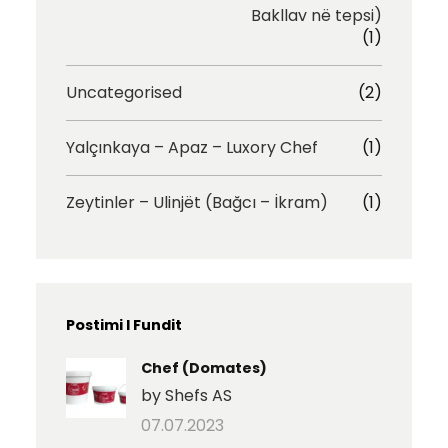
Bakllav në tepsi)
(1)
Uncategorised
(2)
Yalçınkaya – Apaz – Luxory Chef
(1)
Zeytinler – Ulinjët (Bağcı – İkram)
(1)
Postimi I Fundit
Chef (Domates)
by Shefs AS
07.07.2023