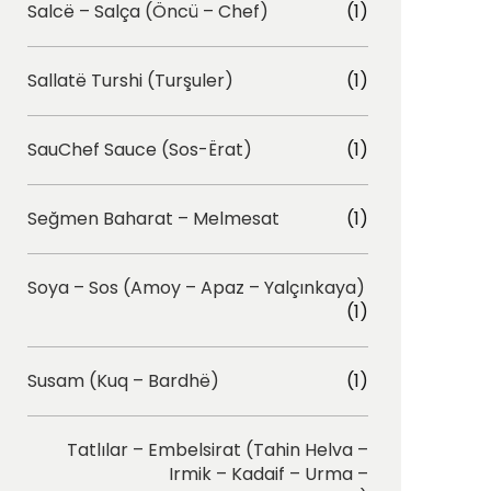
Salcë – Salça (Öncü – Chef)
(1)
Sallatë Turshi (Turşuler)
(1)
SauChef Sauce (Sos-Ërat)
(1)
Seğmen Baharat – Melmesat
(1)
Soya – Sos (Amoy – Apaz – Yalçınkaya)
(1)
Susam (Kuq – Bardhë)
(1)
Tatlılar – Embelsirat (Tahin Helva –
Irmik – Kadaif – Urma –