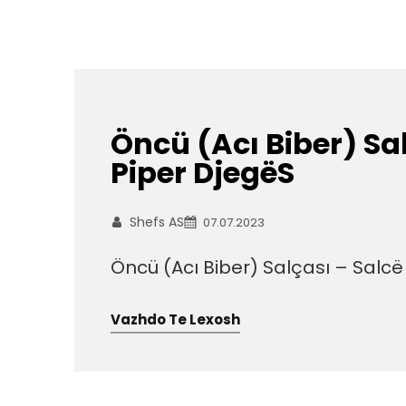
Öncü (Acı Biber) Sa
Piper DjegëS
Shefs AS
07.07.2023
Öncü (Acı Biber) Salçası – Salcë
Vazhdo Te Lexosh