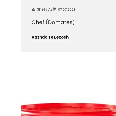
Shefs AS
07.07.2023
Chef (Domates)
Vazhdo Te Lexosh