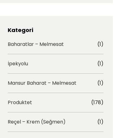
t
e
a
b
g
o
r
o
Kategori
a
k
Baharatlar – Melmesat
(1)
m
İpekyolu
(1)
Mansur Baharat – Melmesat
(1)
Produktet
(178)
Reçel – Krem (Seğmen)
(1)