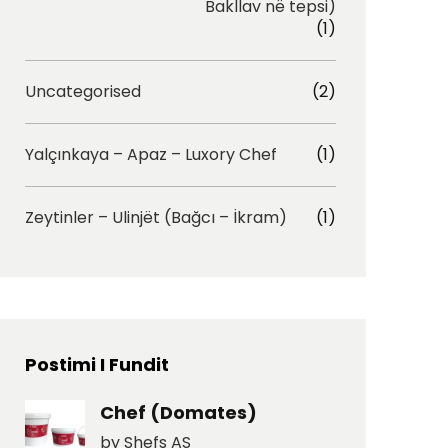
Bakllav në tepsi)
(1)
Uncategorised
(2)
Yalçınkaya – Apaz – Luxory Chef
(1)
Zeytinler – Ulinjët (Bağcı – İkram)
(1)
Postimi I Fundit
Chef (Domates)
by Shefs AS