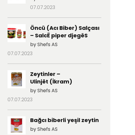
07.07.2023
Öncü (Acı Biber) Salçası
– SalcË piper djegëS
by Shefs AS
07.07.2023
Zeytinler –
Ulinjët (İkram)
by Shefs AS
07.07.2023
Bağcı biberli yeşil zeytin
by Shefs AS