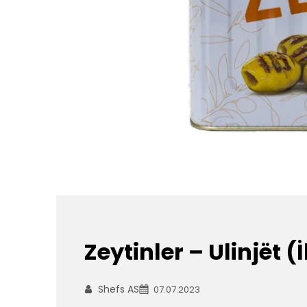
Zeytinler – Ulinjët 
Shefs AS
07.07.2023