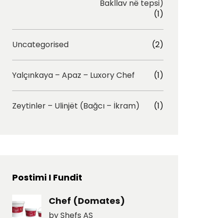
Bakllav në tepsi)
(1)
Uncategorised
(2)
Yalçınkaya – Apaz – Luxory Chef
(1)
Zeytinler – Ulinjët (Bağcı – İkram)
(1)
Postimi I Fundit
Chef (Domates)
by Shefs AS