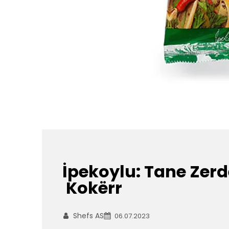
İpekoylu: Tane Zerde
Kokërr
Shefs AS
06.07.2023