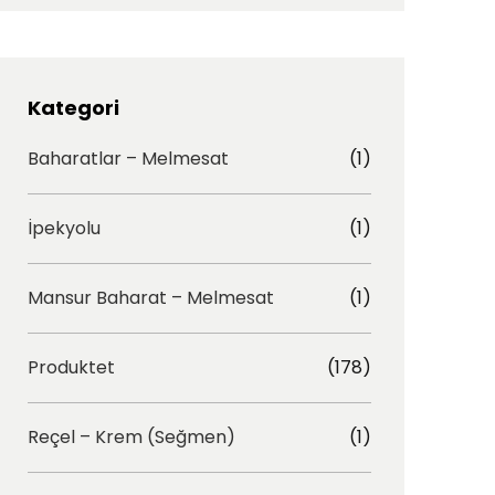
t
e
a
b
g
o
r
o
Kategori
a
k
Baharatlar – Melmesat
(1)
m
İpekyolu
(1)
Mansur Baharat – Melmesat
(1)
Produktet
(178)
Reçel – Krem (Seğmen)
(1)