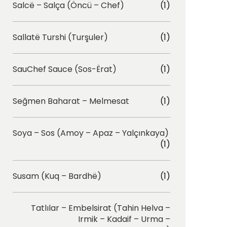
Salcë – Salça (Öncü – Chef)
(1)
Sallatë Turshi (Turşuler)
(1)
SauChef Sauce (Sos-Ërat)
(1)
Seğmen Baharat – Melmesat
(1)
Soya – Sos (Amoy – Apaz – Yalçınkaya)
(1)
Susam (Kuq – Bardhë)
(1)
Tatlılar – Embelsirat (Tahin Helva –
Irmik – Kadaif – Urma –