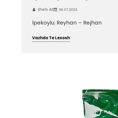
Shefs AS
06.07.2023
İpekoylu: Reyhan – Rejhan
Vazhdo Te Lexosh