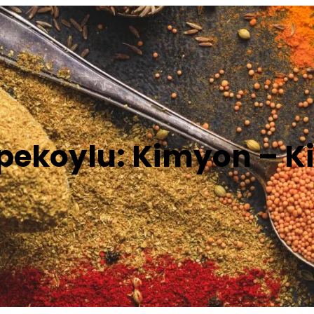
İpekoylu: Kimyon – K