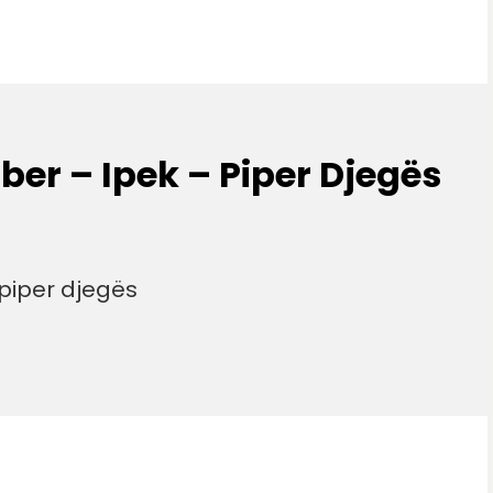
iber – Ipek – Piper Djegës
 piper djegës