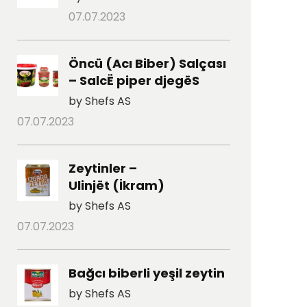
07.07.2023
Öncü (Acı Biber) Salçası
– SalcË piper djegëS
by Shefs AS
07.07.2023
Zeytinler –
Ulinjët (İkram)
by Shefs AS
07.07.2023
Bağcı biberli yeşil zeytin
by Shefs AS