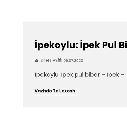
İpekoylu: İpek Pul B
Shefs AS
06.07.2023
İpekoylu: İpek pul biber – Ipek –
Vazhdo Te Lexosh