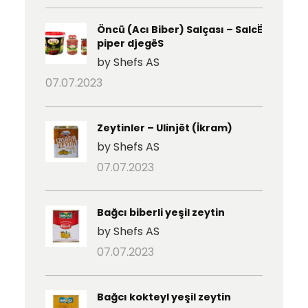
Öncü (Acı Biber) Salçası – SalcË
piper djegëS
by Shefs AS
07.07.2023
Zeytinler – Ulinjët (İkram)
by Shefs AS
07.07.2023
Bağcı biberli yeşil zeytin
by Shefs AS
07.07.2023
Bağcı kokteyl yeşil zeytin