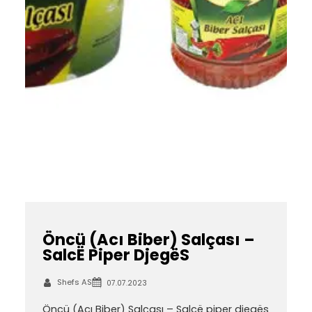
Öncü (Acı Biber) Salçası –
SalcË Piper DjegëS
Shefs AS
07.07.2023
Öncü (Acı Biber) Salçası – Salcë piper djegës