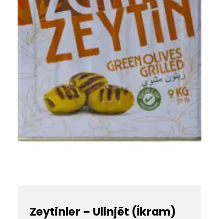
Zeytinler – Ulinjët (İkram)