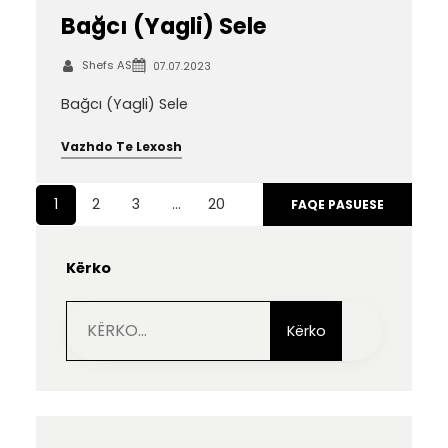
Bağcı (Yagli) Sele
Shefs AS
07.07.2023
Bağcı (Yagli) Sele
Vazhdo Te Lexosh
1
2
3
…
20
FAQE PASUESE
Kërko
S
e
Kërko
a
r
c
h