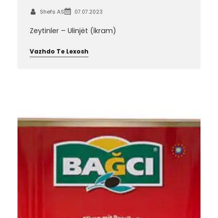
Shefs AS
07.07.2023
Zeytinler – Ulinjët (İkram)
Vazhdo Te Lexosh