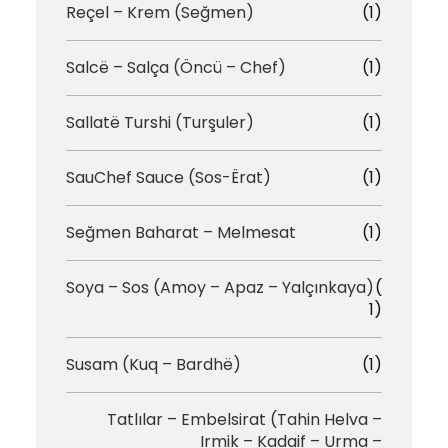
Reçel – Krem (Seğmen)
(1)
Salcë – Salça (Öncü – Chef)
(1)
Sallatë Turshi (Turşuler)
(1)
SauChef Sauce (Sos-Ërat)
(1)
Seğmen Baharat – Melmesat
(1)
Soya – Sos (Amoy – Apaz – Yalçınkaya)
(
1)
Susam (Kuq – Bardhë)
(1)
Tatlılar – Embelsirat (Tahin Helva –
Irmik – Kadaif – Urma –