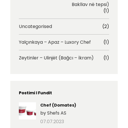
Bakllav në tepsi)
(1)
Uncategorised
(2)
Yalçınkaya – Apaz – Luxory Chef
(1)
Zeytinler – Ulinjët (Bağcı – İkram)
(1)
Postimi I Fundit
Chef (Domates)
by Shefs AS
07.07.2023