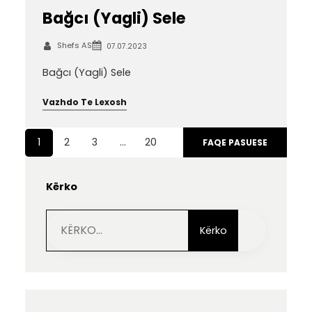
Bağcı (Yagli) Sele
Shefs AS
07.07.2023
Bağcı (Yagli) Sele
Vazhdo Te Lexosh
1
2
3
…
20
FAQE PASUESE
Kërko
S
e
Kërko
a
r
c
h