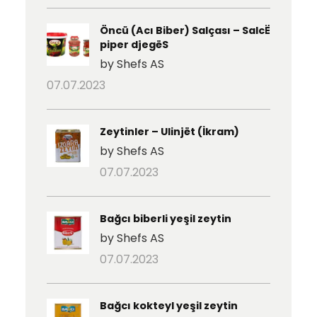
Öncü (Acı Biber) Salçası – SalcË
piper djegëS
by Shefs AS
07.07.2023
Zeytinler – Ulinjët (İkram)
by Shefs AS
07.07.2023
Bağcı biberli yeşil zeytin
by Shefs AS
07.07.2023
Bağcı kokteyl yeşil zeytin