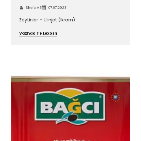
Shefs AS
07.07.2023
Zeytinler – Ulinjët (İkram)
Vazhdo Te Lexosh