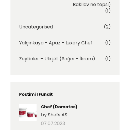
Bakllav në tepsi)
(1)
Uncategorised
(2)
Yalçınkaya – Apaz – Luxory Chef
(1)
Zeytinler – Ulinjët (Bağcı – İkram)
(1)
Postimi I Fundit
Chef (Domates)
by Shefs AS
07.07.2023