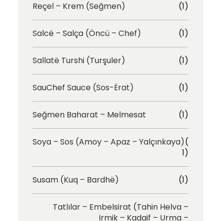
Reçel – Krem (Seğmen)
(1)
Salcë – Salça (Öncü – Chef)
(1)
Sallatë Turshi (Turşuler)
(1)
SauChef Sauce (Sos-Ërat)
(1)
Seğmen Baharat – Melmesat
(1)
Soya – Sos (Amoy – Apaz – Yalçınkaya)
(
1)
Susam (Kuq – Bardhë)
(1)
Tatlılar – Embelsirat (Tahin Helva –
Irmik – Kadaif – Urma –