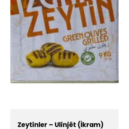
Zeytinler – Ulinjët (İkram)