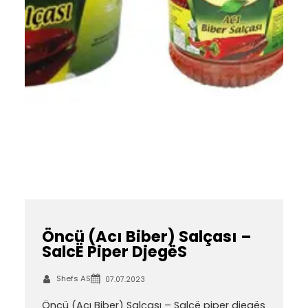
Öncü (Acı Biber) Salçası –
SalcË Piper DjegëS
Shefs AS
07.07.2023
Öncü (Acı Biber) Salçası – Salcë piper djegës