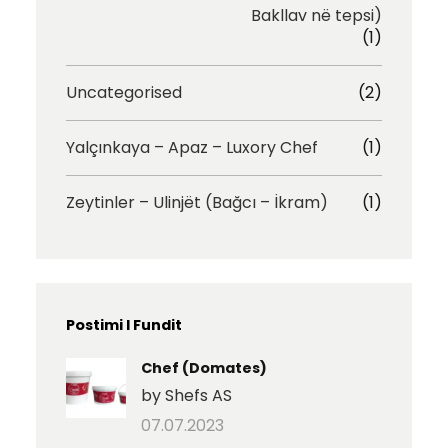
Bakllav në tepsi)
(1)
Uncategorised
(2)
Yalçınkaya – Apaz – Luxory Chef
(1)
Zeytinler – Ulinjët (Bağcı – İkram)
(1)
Postimi I Fundit
Chef (Domates)
by Shefs AS
07.07.2023