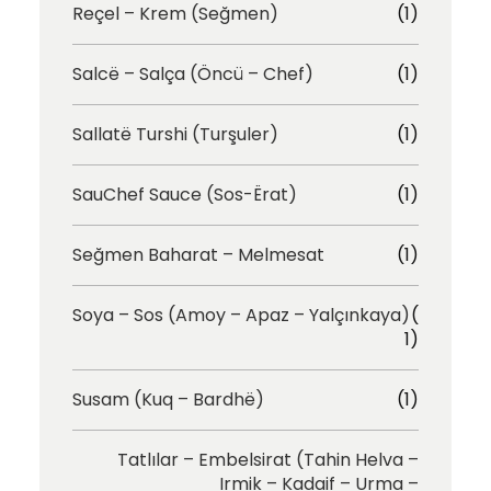
Reçel – Krem (Seğmen)
(1)
Salcë – Salça (Öncü – Chef)
(1)
Sallatë Turshi (Turşuler)
(1)
SauChef Sauce (Sos-Ërat)
(1)
Seğmen Baharat – Melmesat
(1)
Soya – Sos (Amoy – Apaz – Yalçınkaya)
(
1)
Susam (Kuq – Bardhë)
(1)
Tatlılar – Embelsirat (Tahin Helva –
Irmik – Kadaif – Urma –