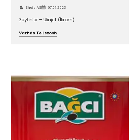
Shefs AS
07.07.2023
Zeytinler – Ulinjët (İkram)
Vazhdo Te Lexosh