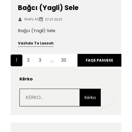
Bağcı (Yagli) Sele
Shefs AS
07.07.2023
Bağcı (Yagli) Sele
Vazhdo Te Lexosh
1
2
3
…
20
FAQE PASUESE
Kërko
S
e
Kërko
a
r
c
h