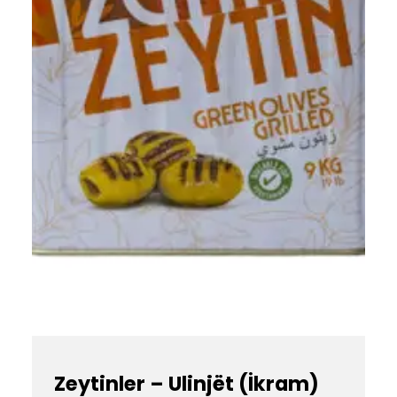
Zeytinler – Ulinjët (İkram)