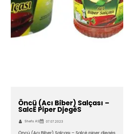
Öncü (Acı Biber) Salçası –
SalcË Piper DjegëS
Shefs AS
07.07.2023
Öncü (Acı Biber) Salçası – Salcë piper djegës