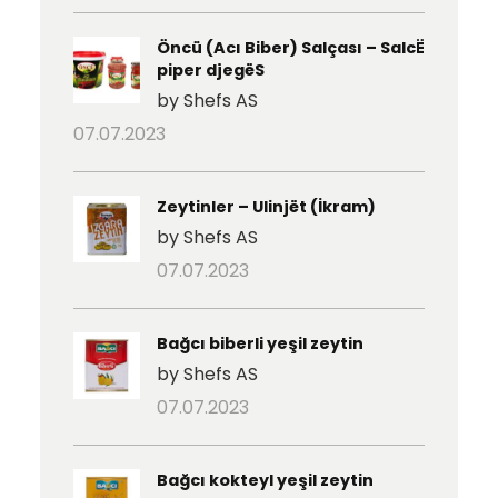
Öncü (Acı Biber) Salçası – SalcË
piper djegëS
by Shefs AS
07.07.2023
Zeytinler – Ulinjët (İkram)
by Shefs AS
07.07.2023
Bağcı biberli yeşil zeytin
by Shefs AS
07.07.2023
Bağcı kokteyl yeşil zeytin