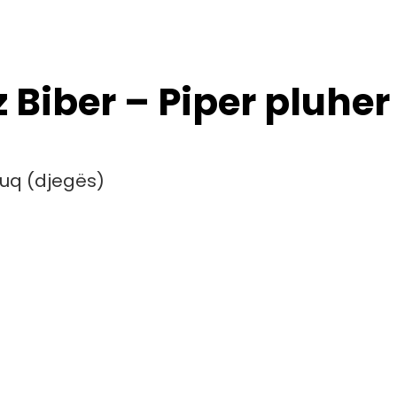
z Biber – Piper pluher
 kuq (djegës)