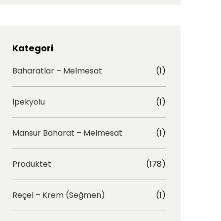
t
e
a
b
g
o
r
o
Kategori
a
k
Baharatlar – Melmesat
(1)
m
İpekyolu
(1)
Mansur Baharat – Melmesat
(1)
Produktet
(178)
Reçel – Krem (Seğmen)
(1)