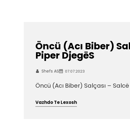
Öncü (Acı Biber) Sa
Piper DjegëS
Shefs AS
07.07.2023
Öncü (Acı Biber) Salçası – Salcë
Vazhdo Te Lexosh