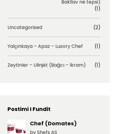
Bakllav në tepsi)
(1)
Uncategorised
(2)
Yalçınkaya – Apaz – Luxory Chef
(1)
Zeytinler – Ulinjët (Bağcı – İkram)
(1)
Postimi I Fundit
Chef (Domates)
by Shefs AS