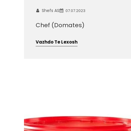
Shefs AS
07.07.2023
Chef (Domates)
Vazhdo Te Lexosh