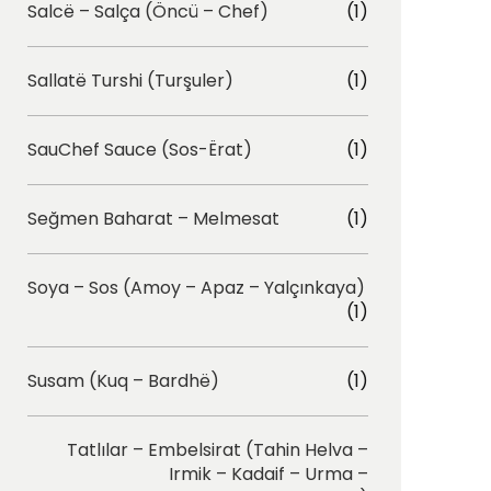
Salcë – Salça (Öncü – Chef)
(1)
Sallatë Turshi (Turşuler)
(1)
SauChef Sauce (Sos-Ërat)
(1)
Seğmen Baharat – Melmesat
(1)
Soya – Sos (Amoy – Apaz – Yalçınkaya)
(1)
Susam (Kuq – Bardhë)
(1)
Tatlılar – Embelsirat (Tahin Helva –
Irmik – Kadaif – Urma –