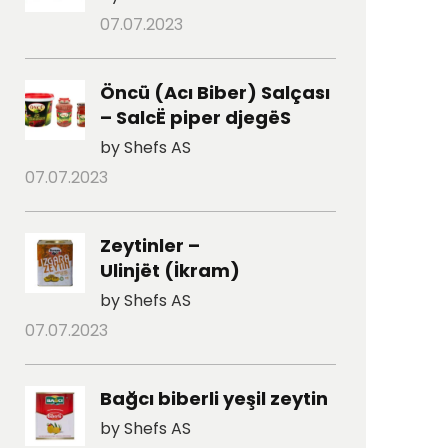
07.07.2023
Öncü (Acı Biber) Salçası
– SalcË piper djegëS
by Shefs AS
07.07.2023
Zeytinler –
Ulinjët (İkram)
by Shefs AS
07.07.2023
Bağcı biberli yeşil zeytin
by Shefs AS