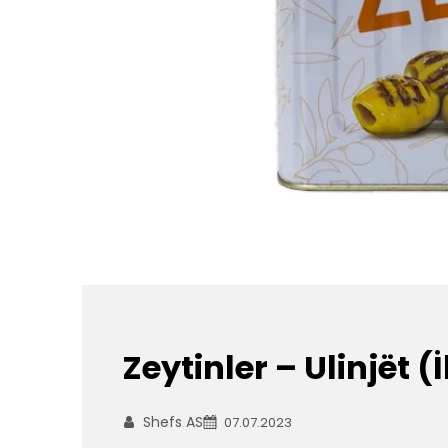
Zeytinler – Ulinjët 
Shefs AS
07.07.2023