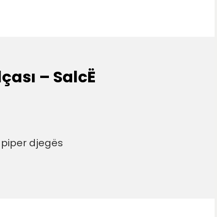
lçası – SalcË
 piper djegës